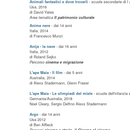
Animali fantastici e dove trovarli
- scuole secondarie di I
Usa, 2016
di David Yates
Area tematica
Il patrimonio culturale
Anime nere
- dai 14 anni
Italia, 2014
di Francesco Munzi
Anija - la nave
- dai 16 anni
Italia, 2012
di Roland Sejko
Percorso
cinema e migrazione
L'ape Maia - Il film
- dai 5 anni
Australia, 2014
di Alexs Stadermann, Glenn Fraser
L'ape Maia - Le olimpiadi del miele
- scuole dell'infanzia 
Germania/Australia, 2018
Noel Cleary, Sergio Delfino Alexs Stadermann
Argo
- dai 14 anni
Usa 2012
di Ben Affleck
Percorsi
cinema e storia, il Cinema al cinema