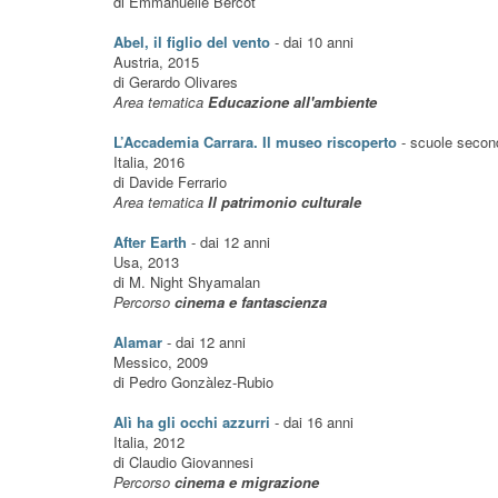
di Emmanuelle Bercot
Abel, il figlio del vento
- dai 10 anni
Austria, 2015
di Gerardo Olivares
Area tematica
Educazione all'ambiente
L’Accademia Carrara. Il museo riscoperto
- scuole second
Italia, 2016
di Davide Ferrario
Area tematica
Il patrimonio culturale
After Earth
- dai 12 anni
Usa, 2013
di M. Night Shyamalan
Percorso
cinema e fantascienza
Alamar
- dai 12 anni
Messico, 2009
di Pedro Gonzàlez-Rubio
Alì ha gli occhi azzurri
- dai 16 anni
Italia, 2012
di Claudio Giovannesi
Percorso
cinema e migrazione