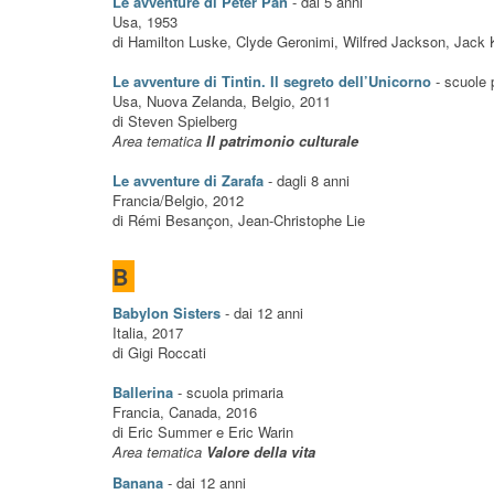
Le avventure di Peter Pan
- dai 5 anni
Usa, 1953
di Hamilton Luske, Clyde Geronimi, Wilfred Jackson, Jac
Le avventure di Tintin. Il segreto dell’Unicorno
- scuole 
Usa, Nuova Zelanda, Belgio, 2011
di Steven Spielberg
Area tematica
Il patrimonio culturale
Le avventure di Zarafa
- dagli 8 anni
Francia/Belgio, 2012
di Rémi Besançon, Jean-Christophe Lie
B
Babylon Sisters
- dai 12 anni
Italia, 2017
di Gigi Roccati
Ballerina
- scuola primaria
Francia, Canada, 2016
di Eric Summer e Eric Warin
Area tematica
Valore della vita
Banana
-
dai 12 anni