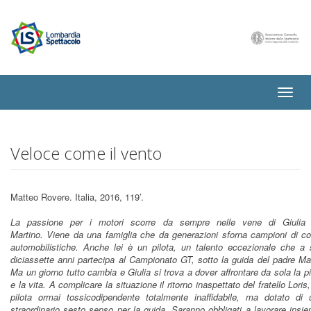
Toggle
naviga
Veloce come il vento
Matteo Rovere. Italia, 2016, 119’.
La passione per i motori scorre da sempre nelle vene di Giulia
Martino. Viene da una famiglia che da generazioni sforna campioni di co
automobilistiche. Anche lei è un pilota, un talento eccezionale che a s
diciassette anni partecipa al Campionato GT, sotto la guida del padre Ma
Ma un giorno tutto cambia e Giulia si trova a dover affrontare da sola la p
e la vita. A complicare la situazione il ritorno inaspettato del fratello Loris
pilota ormai tossicodipendente totalmente inaffidabile, ma dotato di 
straordinario sesto senso per la guida. Saranno obbligati a lavorare insi