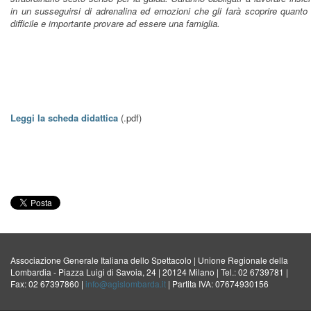
in un susseguirsi di adrenalina ed emozioni che gli farà scoprire quanto
difficile e importante provare ad essere una famiglia.
Leggi la scheda didattica
(.pdf)
Associazione Generale Italiana dello Spettacolo | Unione Regionale della
Lombardia - Piazza Luigi di Savoia, 24 | 20124 Milano | Tel.: 02 6739781 |
Fax: 02 67397860 |
info@agislombarda.it
| Partita IVA: 07674930156