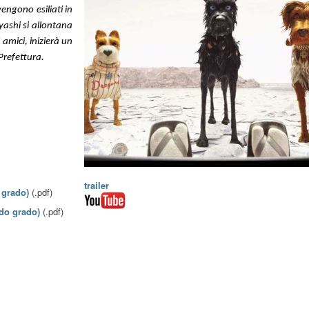
engono esiliati in
yashi si allontana
 amici, inizierà un
 Prefettura.
trailer
 grado)
(.pdf)
ndo grado)
(.pdf)